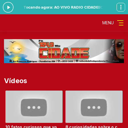
 às 23:59 -
Tocando agora: AO VIVO RADIO CIDADE
BOA TARDE CIDAD
MENU
Vídeos
10 fatos curiosos que você ainda não tinha parado pra pensar
8 curiosidades sobre o comportamento humano